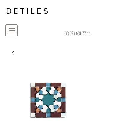
D E T I L E S
+38 093 681 77 44